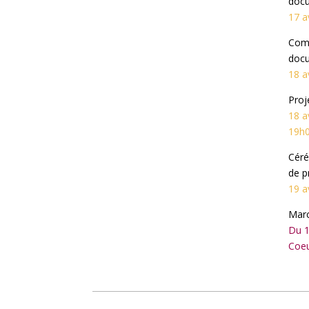
docu
17 a
Comp
docu
18 a
Proj
18 a
19h
Céré
de p
19 a
Marc
Du 1
Coeu