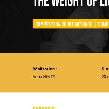
THE WEIGHT OF L
|
Compétition court métrage
Comp
Réalisation :
Dur
Anna HINTS
20 