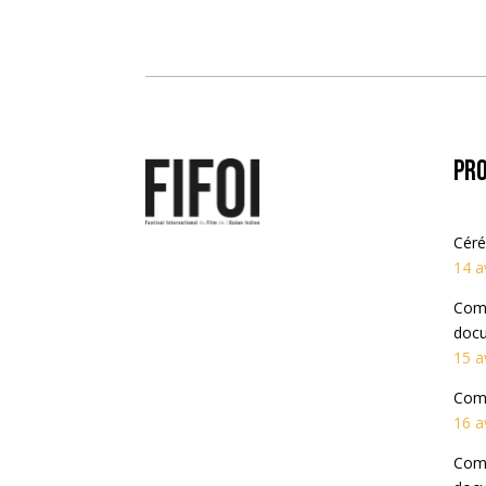
Pr
Céré
14 a
Comp
docu
15 a
Comp
16 a
Comp