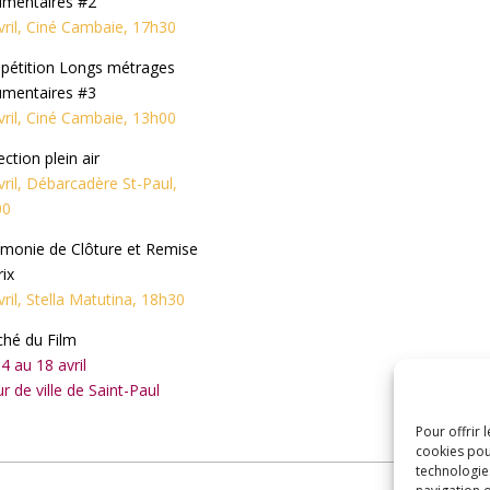
mentaires #2
vril, Ciné Cambaie, 17h30
étition Longs métrages
mentaires #3
vril, Ciné Cambaie, 13h00
ection plein air
vril, Débarcadère St-Paul,
00
monie de Clôture et Remise
rix
vril, Stella Matutina, 18h30
hé du Film
4 au 18 avril
r de ville de Saint-Paul
Pour offrir 
cookies pou
technologie