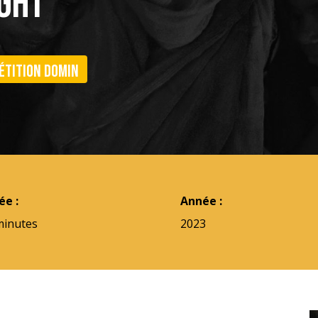
IGHT
étition Domin
ée :
Année :
minutes
2023