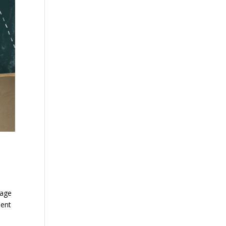
rage
ient