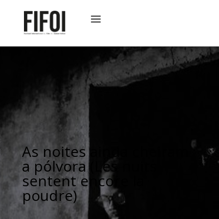
As noites ainda cheiram
a pólvora (Les nuits
sentent encore la
poudre)